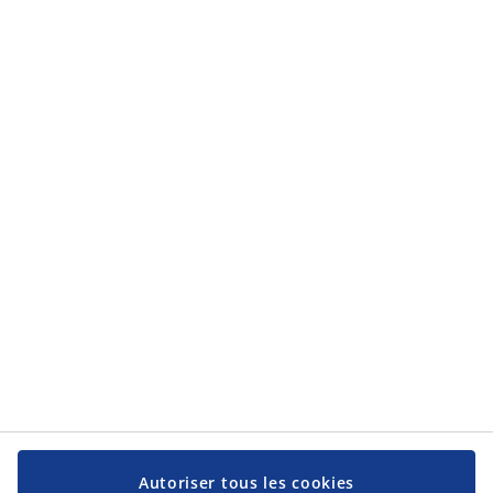
en savoir plus sur la façon dont JYSK traite mes données personnelles dans
la
protection des données personnelles
.
Catégories
Catégories
Service client
Service client
JYSK
JYSK
Siège social
Suivez-nous sur les réseaux sociaux
Autoriser tous les cookies