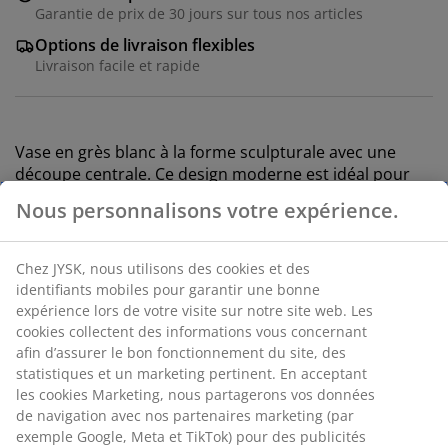
Garantie de prix de 30 jours sur tous nos articles
Options de livraison flexibles
Livraison facile et rapide
Vase en grès blanc à la forme sculpturale avec une
découpe centrale. Ce design moderne est idéal pour
mettre en valeur des fleurs à tige uniques ou à longue
Nous personnalisons votre expérience.
tige. Il peut également servir de pièce décorative à part
entière. l10 x L8 x H34 cm
Chez JYSK, nous utilisons des cookies et des
identifiants mobiles pour garantir une bonne
expérience lors de votre visite sur notre site web. Les
RÉFÉRENCE: 4911812
cookies collectent des informations vous concernant
afin d’assurer le bon fonctionnement du site, des
statistiques et un marketing pertinent. En acceptant
les cookies Marketing, nous partagerons vos données
de navigation avec nos partenaires marketing (par
Caractéristiques
exemple Google, Meta et TikTok) pour des publicités