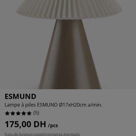
ccessoires entretien meubles
clairages d'extérieur
raps
ommiers avec rangement
clairage
amping
rmoires
ommiers
énage et entretien
obilier de chambre
atelas enfants
hambre enfant
uanderie
ESMUND
Lampe à piles ESMUND Ø17xH20cm a/min.
(
5
)
175,00 DH
/pcs
Frais de livraison supplémentaires éventuels