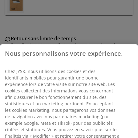
Retour sans limite de temps
Sans limite de temps - Retour dans n'importe quel
magasin JYSK
Nous personnalisons votre expérience.
Garantie de prix
Garantie de prix de 30 jours sur tous nos articles
Chez JYSK, nous utilisons des cookies et des
Options de livraison flexibles
identifiants mobiles pour garantir une bonne
Livraison facile et rapide
expérience lors de votre visite sur notre site web. Les
cookies collectent des informations vous concernant
afin d’assurer le bon fonctionnement du site, des
statistiques et un marketing pertinent. En acceptant
Acier et plastique. Abat-jour en tissu. Avec commande
les cookies Marketing, nous partagerons vos données
tactile, 3 niveaux de luminosité et minuterie. Excl. piles.
de navigation avec nos partenaires marketing (par
Ø17 x H20 cm
exemple Google, Meta et TikTok) pour des publicités
ciblées et statiques. Vous pouvez en savoir plus sur les
finalités via « Modifier » et retirer votre consentement à