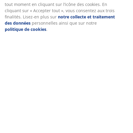
tout moment en cliquant sur l’icône des cookies. En
cliquant sur « Accepter tout », vous consentez aux trois
finalités. Lisez-en plus sur
notre collecte et traitement
RÉFÉRENCE: 4912616
des données
personnelles ainsi que sur notre
politique de cookies
.
Manuals and warnings
Caractéristiques
Notes
(
5
)
Livraison