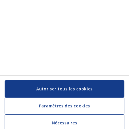
Service client
Service client
JYSK
JYSK
Siège social
Suivez-nous sur les réseaux sociaux
Autoriser tous les cookies
Paramètres des cookies
Nécessaires