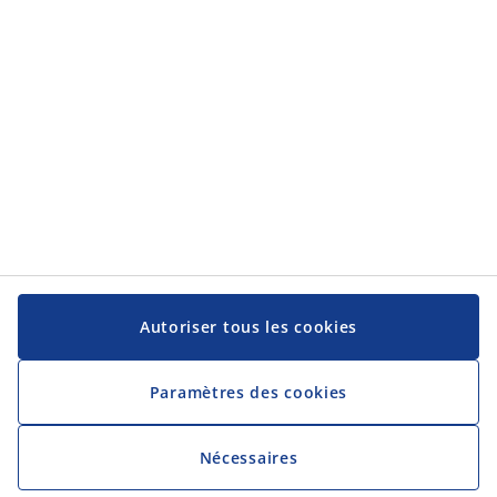
Service client
Service client
JYSK
JYSK
Siège social
Suivez-nous sur les réseaux sociaux
Autoriser tous les cookies
Paramètres des cookies
Nécessaires