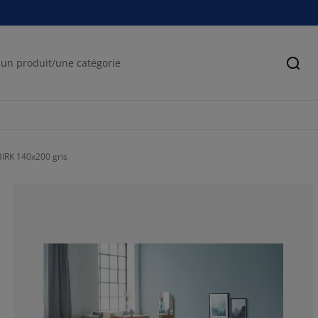
Cher
BIRK 140x200 gris
55.24691358024
7.716049382716