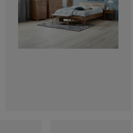
3.703703703703
9.56790123456
23.76543209876