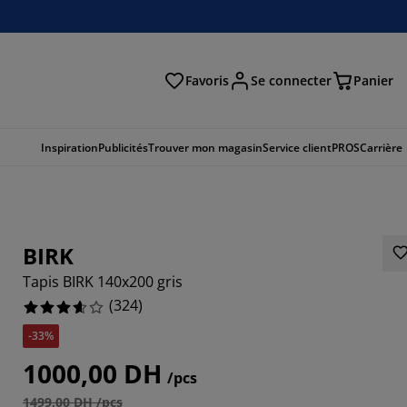
Favoris
Se connecter
Panier
cher
Inspiration
Publicités
Trouver mon magasin
Service client
PROS
Carrière
BIRK
Tapis BIRK 140x200 gris
(
324
)
-33%
691%
1000,00 DH
/pcs
049%
1499,00 DH /pcs