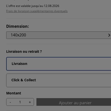
7033%
L'offre est valable jusqu'au 12.08.2026
Frais de livraison supplémentaires éventuels
79%
5434%
Dimension
:
140x200
Livraison ou retrait ?
Livraison
Click & Collect
Montant
-
+
Ajouter au panier