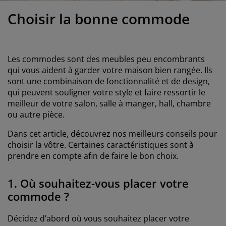
ccessoires entretien meubles
clairages d'extérieur
raps
ommiers avec rangement
clairage
Choisir la bonne commode
amping
rmoires
ommiers
énage et entretien
obilier de chambre
atelas enfants
hambre enfant
Les commodes sont des meubles peu encombrants
qui vous aident à garder votre maison bien rangée. Ils
uanderie
sont une combinaison de fonctionnalité et de design,
qui peuvent souligner votre style et faire ressortir le
meilleur de votre salon, salle à manger, hall, chambre
ou autre pièce.
Dans cet article, découvrez nos meilleurs conseils pour
choisir la vôtre. Certaines caractéristiques sont à
prendre en compte afin de faire le bon choix.
1. Où souhaitez-vous placer votre
commode ?
Décidez d’abord où vous souhaitez placer votre