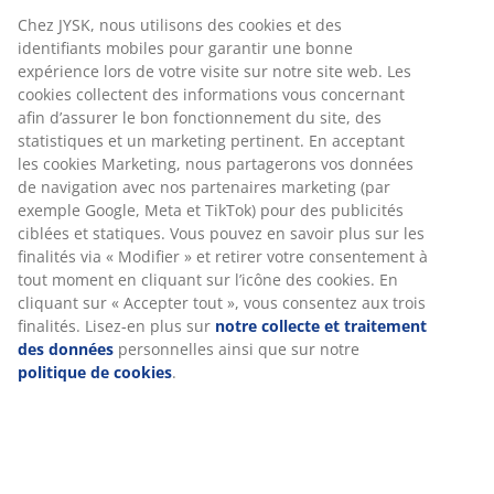
Chez JYSK, nous utilisons des cookies et des
identifiants mobiles pour garantir une bonne
expérience lors de votre visite sur notre site web. Les
cookies collectent des informations vous concernant
afin d’assurer le bon fonctionnement du site, des
statistiques et un marketing pertinent. En acceptant
les cookies Marketing, nous partagerons vos données
de navigation avec nos partenaires marketing (par
exemple Google, Meta et TikTok) pour des publicités
ciblées et statiques. Vous pouvez en savoir plus sur les
finalités via « Modifier » et retirer votre consentement à
3. Avez-vous besoin de plusieurs
tout moment en cliquant sur l’icône des cookies. En
tiroirs ?
cliquant sur « Accepter tout », vous consentez aux trois
finalités. Lisez-en plus sur
notre collecte et traitement
Une commode n’est pas nécessairement composée
des données
personnelles ainsi que sur notre
uniquement de tiroirs. Certains modèles ont une
politique de cookies
.
porte, d'autres des plateaux de rangement intégrés et
des tiroirs. Une commode avec plateaux et tiroirs peut
faire office de table de chevet ou peut être idéale dans
un couloir où vous pourrez y déposer vos clés ou
autres affaires.