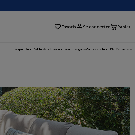
Favoris
Se connecter
Panier
cher
Inspiration
Publicités
Trouver mon magasin
Service client
PROS
Carrière