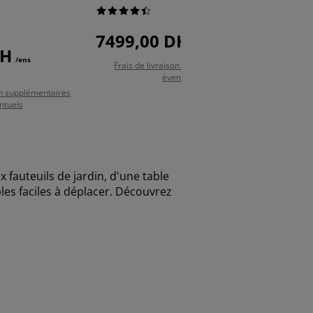
gris
7499,00 DH
/ens
DH
9999
/ens
Frais de livraison supplémentaires
éventuels
son supplémentaires
ntuels
fauteuils de jardin, d'une table
es faciles à déplacer.
Découvrez