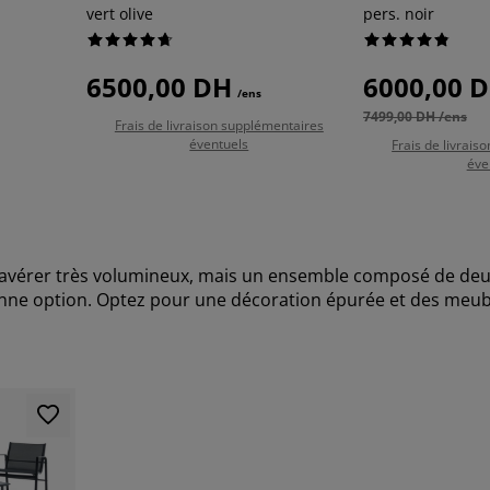
vert olive
pers. noir
6500,00 DH
6000,00 
/ens
7499,00 DH /ens
Frais de livraison supplémentaires
éventuels
Frais de livrai
éve
'avérer très volumineux, mais un ensemble composé de deux 
nne option. Optez pour une décoration épurée et des meubl