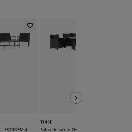
THISE
AGERM
LILLESTROEM 4
Salon de jardin THISE 5pers. gris
Salon d