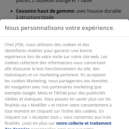
places, 2 fauteuils lounge et 1 table
Coussins haut de gamme:
avec housse durable
à structure tissée
Plateau en bois artificiel:
aspect bois naturel,
sans entretien
Polyrotin:
osier synthétique résistant aux
intempéries
Structure en acier:
robuste et durable
Housse lavable:
la housse des coussins est
amovible et lavable à 30°C.
Salon de jardin 5 personnes
Le salon de jardin se compose d'un canapé lounge 3
places, de 2 fauteuils lounge et d'une table lounge. Ce
salon d'extérieur assorti peut accueillir
confortablement 5 personnes.
Coussins haut de gamme