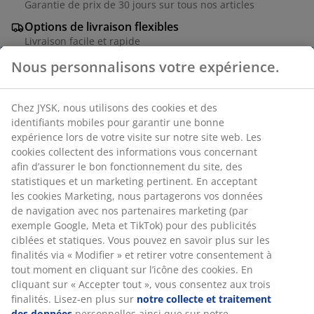
Garantie de prix de 30 jours sur tous nos articles
Options de livraison flexibles
Livraison facile et rapide
Nous personnalisons votre expérience.
Petite lanterne en verre avec une base en acier peint
Chez JYSK, nous utilisons des cookies et des
par poudrage, disponible en couleurs assorties. La
identifiants mobiles pour garantir une bonne
lanterne convient aux bougies piliers et crée une lueur
expérience lors de votre visite sur notre site web. Les
chaleureuse et accueillante. Idéale pour placer sur la
cookies collectent des informations vous concernant
table de jardin ou de salon pour créer une atmosphère
afin d’assurer le bon fonctionnement du site, des
cosy. Ø10 x H16 cm
statistiques et un marketing pertinent. En acceptant
les cookies Marketing, nous partagerons vos données
de navigation avec nos partenaires marketing (par
RÉFÉRENCE: 6426032
exemple Google, Meta et TikTok) pour des publicités
ciblées et statiques. Vous pouvez en savoir plus sur les
finalités via « Modifier » et retirer votre consentement à
tout moment en cliquant sur l’icône des cookies. En
Caractéristiques
cliquant sur « Accepter tout », vous consentez aux trois
finalités. Lisez-en plus sur
notre collecte et traitement
des données
personnelles ainsi que sur notre