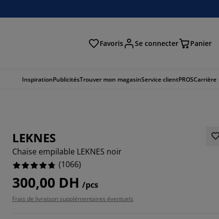
Favoris
Se connecter
Panier
cher
Inspiration
Publicités
Trouver mon magasin
Service client
PROS
Carrière
LEKNES
Chaise empilable LEKNES noir
(
1066
)
300,00 DH
/pcs
469%
Frais de livraison supplémentaires éventuels
7523%