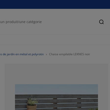
Cher
s de jardin en métal et polyrotin
Chaise empilable LEKNES noir
82.73921200750
11.91369606003