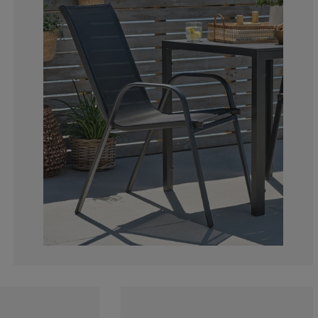
2.063789868667
1.125703564727
2.157598499061