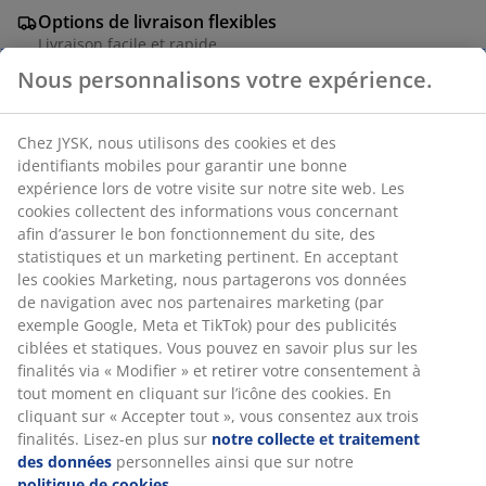
Options de livraison flexibles
Livraison facile et rapide
Nous personnalisons votre expérience.
Placage décoratif. l58 x H3 x P50 cm
Chez JYSK, nous utilisons des cookies et des
identifiants mobiles pour garantir une bonne
expérience lors de votre visite sur notre site web. Les
RÉFÉRENCE: 3670589
cookies collectent des informations vous concernant
Instruction de montage
afin d’assurer le bon fonctionnement du site, des
statistiques et un marketing pertinent. En acceptant
les cookies Marketing, nous partagerons vos données
de navigation avec nos partenaires marketing (par
exemple Google, Meta et TikTok) pour des publicités
Caractéristiques
ciblées et statiques. Vous pouvez en savoir plus sur les
finalités via « Modifier » et retirer votre consentement à
tout moment en cliquant sur l’icône des cookies. En
Notes
cliquant sur « Accepter tout », vous consentez aux trois
finalités. Lisez-en plus sur
notre collecte et traitement
(
5
)
des données
personnelles ainsi que sur notre
politique de cookies
.