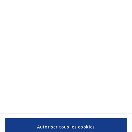
la
protection des données personnelles
.
Catégories
Catégories
Service client
Service client
JYSK
JYSK
Siège social
Suivez-nous sur les réseaux sociaux
Autoriser tous les cookies