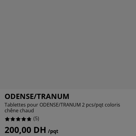
ccessoires entretien meubles
clairages d'extérieur
raps
ommiers avec rangement
clairage
amping
rmoires
ommiers
énage et entretien
obilier de chambre
atelas enfants
hambre enfant
uanderie
ODENSE/TRANUM
Tablettes pour ODENSE/TRANUM 2 pcs/pqt coloris
chêne chaud
(
5
)
200,00 DH
/pqt