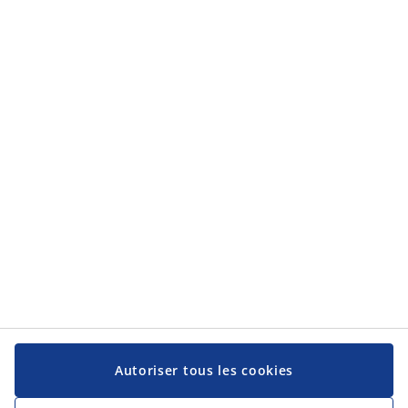
Catégories
Catégories
Service client
Service client
JYSK
JYSK
Siège social
Suivez-nous sur les réseaux sociaux
Autoriser tous les cookies