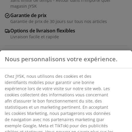
Sans limite de temps - Retour dans n'importe quel
magasin JYSK
Garantie de prix
Garantie de prix de 30 jours sur tous nos articles
Options de livraison flexibles
Livraison facile et rapide
Nous personnalisons votre expérience.
Placage décoratif et acier. l59 x H176 x P24 cm
Chez JYSK, nous utilisons des cookies et des
RÉFÉRENCE: 3650043
identifiants mobiles pour garantir une bonne
Instruction de montage
expérience lors de votre visite sur notre site web. Les
cookies collectent des informations vous concernant
afin d’assurer le bon fonctionnement du site, des
statistiques et un marketing pertinent. En acceptant
Caractéristiques
les cookies Marketing, nous partagerons vos données
de navigation avec nos partenaires marketing (par
exemple Google, Meta et TikTok) pour des publicités
ciblées et statiques. Vous pouvez en savoir plus sur les