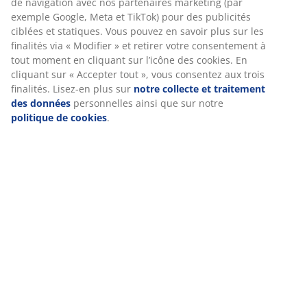
informations vous concernant afin d’assurer le bon
fonctionnement du site, des statistiques et un marketing
pertinent. En acceptant les cookies Marketing, nous
partagerons vos données de navigation avec nos
Notes
partenaires marketing (par exemple Google, Meta et
(
13
)
TikTok) pour des publicités ciblées et statiques. Vous
pouvez en savoir plus sur les finalités via « Modifier » et
retirer votre consentement à tout moment en cliquant sur
l’icône des cookies. En cliquant sur « Accepter tout », vous
À propos de la marque
consentez aux trois finalités. Lisez-en plus sur
notre
collecte et traitement des données
personnelles ainsi
que sur notre
politique de cookies
.
Livraison