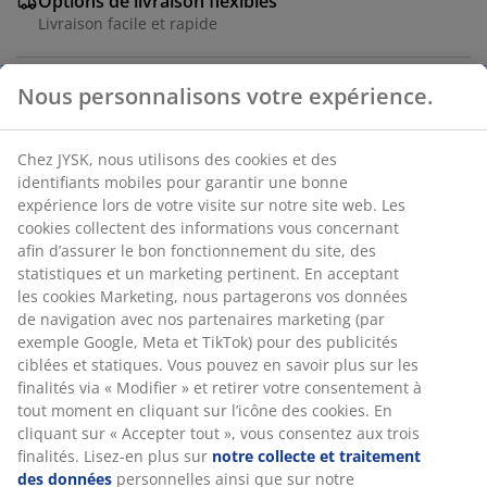
Options de livraison flexibles
Livraison facile et rapide
Nous personnalisons votre expérience.
Lot de paniers en coloris noir élégant avec un design
tressé. Le lot comprend quatre tailles différentes pour
Chez JYSK, nous utilisons des cookies et des
organiser divers espaces tels que les armoires et les
identifiants mobiles pour garantir une bonne
tiroirs. l26/12/12 x L26/24/12 x H9/8/8 cm
expérience lors de votre visite sur notre site web. Les
cookies collectent des informations vous concernant
RÉFÉRENCE: 3818143
afin d’assurer le bon fonctionnement du site, des
statistiques et un marketing pertinent. En acceptant
les cookies Marketing, nous partagerons vos données
de navigation avec nos partenaires marketing (par
Caractéristiques
exemple Google, Meta et TikTok) pour des publicités
ciblées et statiques. Vous pouvez en savoir plus sur les
finalités via « Modifier » et retirer votre consentement à
tout moment en cliquant sur l’icône des cookies. En
Notes
cliquant sur « Accepter tout », vous consentez aux trois
finalités. Lisez-en plus sur
notre collecte et traitement
(
14
)
des données
personnelles ainsi que sur notre