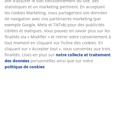
panier est empilable, offrant une solution intelligente
et optimisant l'espace. l25 x L34 x H15 cm
RÉFÉRENCE: 4911659
Caractéristiques
Notes
(
13
)
Livraison