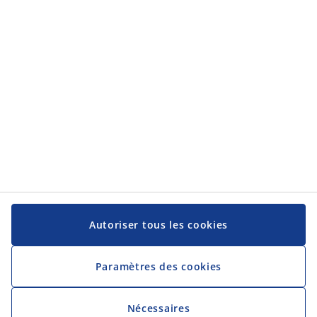
Catégories
Service client
Service client
JYSK
JYSK
Siège social
Suivez-nous sur les réseaux sociaux