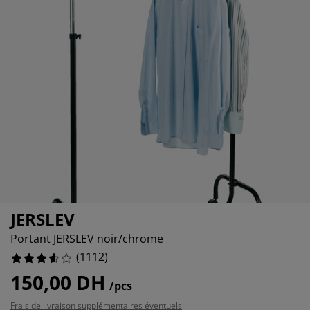
ccessoires entretien meubles
clairages d'extérieur
raps
ommiers avec rangement
clairage
amping
rmoires
ommiers
énage et entretien
obilier de chambre
atelas enfants
hambre enfant
%
uanderie
JERSLEV
Portant JERSLEV noir/chrome
(
1112
)
150,00 DH
/pcs
Frais de livraison supplémentaires éventuels