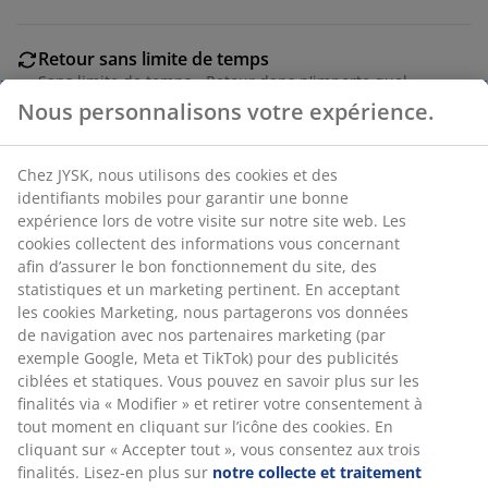
Retour sans limite de temps
Sans limite de temps - Retour dans n'importe quel
magasin JYSK
Nous personnalisons votre expérience.
Garantie de prix
Garantie de prix de 30 jours sur tous nos articles
Chez JYSK, nous utilisons des cookies et des
Options de livraison flexibles
identifiants mobiles pour garantir une bonne
Livraison facile et rapide
expérience lors de votre visite sur notre site web. Les
cookies collectent des informations vous concernant
afin d’assurer le bon fonctionnement du site, des
statistiques et un marketing pertinent. En acceptant
RÉFÉRENCE: 3640341
les cookies Marketing, nous partagerons vos données
de navigation avec nos partenaires marketing (par
Instruction de montage
exemple Google, Meta et TikTok) pour des publicités
ciblées et statiques. Vous pouvez en savoir plus sur les
finalités via « Modifier » et retirer votre consentement à
tout moment en cliquant sur l’icône des cookies. En
Caractéristiques
cliquant sur « Accepter tout », vous consentez aux trois
finalités. Lisez-en plus sur
notre collecte et traitement