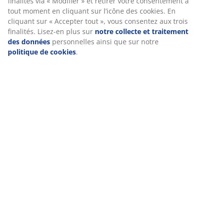
pertinent. En acceptant les cookies Marketing, nous
partagerons vos données de navigation avec nos
Livraison
partenaires marketing (par exemple Google, Meta et TikTok)
pour des publicités ciblées et statiques. Vous pouvez en
savoir plus sur les finalités via « Modifier » et retirer votre
consentement à tout moment en cliquant sur l’icône des
cookies. En cliquant sur « Accepter tout », vous consentez
aux trois finalités. Lisez-en plus sur
notre collecte et
traitement des données
personnelles ainsi que sur notre
politique de cookies
.