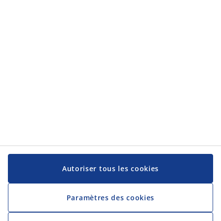
Catégories
Catégories
Service client
Service client
JYSK
JYSK
Siège social
Suivez-nous sur les réseaux sociaux