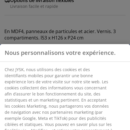
Options de livraison flexibles
Livraison facile et rapide
En MDF4, panneaux de particules et acier. Vernis. 3
compartiments. l53 x H126 x P24 cm
RÉFÉRENCE: 7200089
Instruction de montage
Nous personnalisons votre expérience.
Caractéristiques
Chez JYSK, nous utilisons des cookies et des identifiants
mobiles pour garantir une bonne expérience lors de votre
Notes
visite sur notre site web. Les cookies collectent des
(
23
)
informations vous concernant afin d’assurer le bon
fonctionnement du site, des statistiques et un marketing