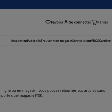
Favoris
Se connecter
Panier
cher
Inspiration
Publicités
Trouver mon magasin
Service client
PROS
Carrière
en ligne ou en magasin, vous pouvez retourner vos articles sans
mporte quel magasin JYSK.