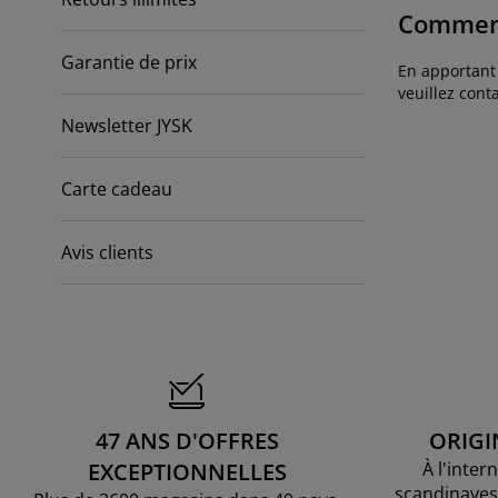
cessoires entretien meubles
lairages d'extérieur
aps
mmiers avec rangement
lairage
Comment
mping
Garantie de prix
moires
mmiers
nage et entretien
En apportant 
veuillez conta
bilier de chambre
telas enfants
ambre enfant
Newsletter JYSK
anderie
Carte cadeau
Avis clients
47 ANS D'OFFRES
ORIGI
EXCEPTIONNELLES
À l'inter
scandinaves