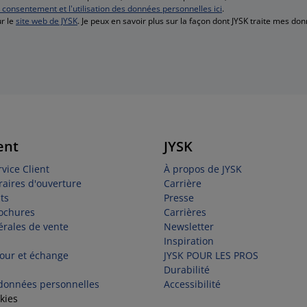
e consentement et l'utilisation des données personnelles ici
.
r le
site web de JYSK
. Je peux en savoir plus sur la façon dont JYSK traite mes d
ent
JYSK
vice Client
À propos de JYSK
raires d'ouverture
Carrière
ts
Presse
rochures
Carrières
érales de vente
Newsletter
Inspiration
tour et échange
JYSK POUR LES PROS
Durabilité
 données personnelles
Accessibilité
kies