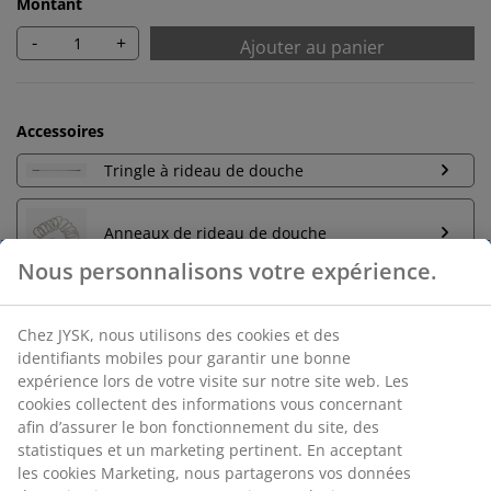
Montant
-
+
Ajouter au panier
Accessoires
Tringle à rideau de douche
Anneaux de rideau de douche
Retour sans limite de temps
Nous personnalisons votre expérience.
Sans limite de temps - Retour dans n'importe quel
magasin JYSK
Garantie de prix
Chez JYSK, nous utilisons des cookies et des identifiants
mobiles pour garantir une bonne expérience lors de votre
Garantie de prix de 30 jours sur tous nos articles
visite sur notre site web. Les cookies collectent des
Options de livraison flexibles