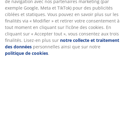
informations vous concernant afin d’assurer le bon
Livraison facile et rapide
fonctionnement du site, des statistiques et un marketing
pertinent. En acceptant les cookies Marketing, nous
partagerons vos données de navigation avec nos
partenaires marketing (par exemple Google, Meta et
RÉFÉRENCE: 2774342
TikTok) pour des publicités ciblées et statiques. Vous
Manuals and warnings
pouvez en savoir plus sur les finalités via « Modifier » et
retirer votre consentement à tout moment en cliquant sur
l’icône des cookies. En cliquant sur « Accepter tout », vous
consentez aux trois finalités. Lisez-en plus sur
notre
Caractéristiques
collecte et traitement des données
personnelles ainsi
que sur notre
politique de cookies
.
Notes
(
27
)
À propos de la marque