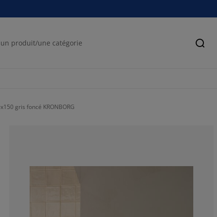
Cher
0x150 gris foncé KRONBORG
75%
11.21794871794