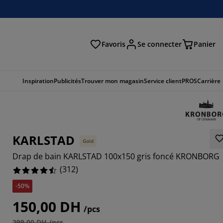
Favoris
Se connecter
Panier
cher
Inspiration
Publicités
Trouver mon magasin
Service client
PROS
Carrière
KARLSTAD
Gold
Drap de bain KARLSTAD 100x150 gris foncé KRONBORG
(
312
)
-50%
150,00 DH
/pcs
8719%
299,00 DH /pcs