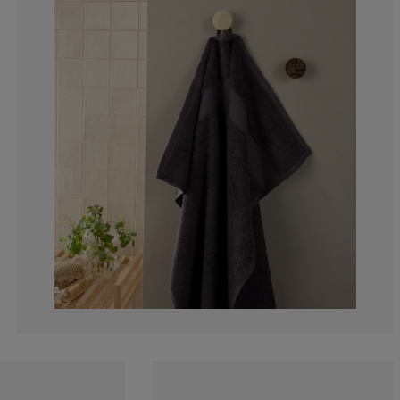
5.448717948717
2.243589743589
6.089743589743