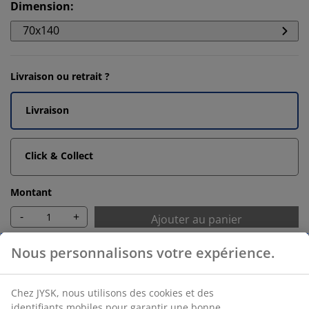
Dimension
:
70x140
Livraison ou retrait ?
Livraison
Click & Collect
Montant
-
+
Ajouter au panier
Accessoires
Porte-serviettes