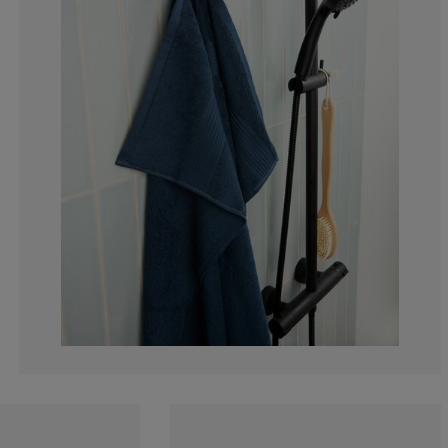
2.87769784172
5.035971223021
25.89928057553