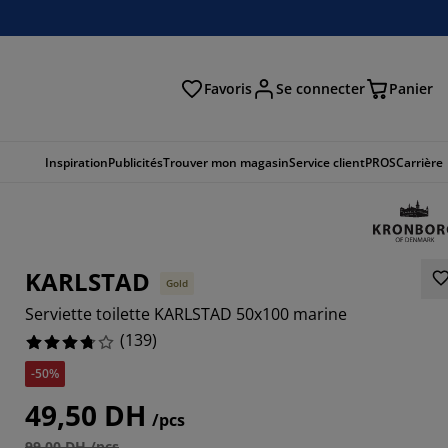
Favoris
Se connecter
Panier
cher
Inspiration
Publicités
Trouver mon magasin
Service client
PROS
Carrière
KARLSTAD
Gold
Serviette toilette KARLSTAD 50x100 marine
(
139
)
-50%
6906%
49,50 DH
/pcs
3165%
99,00 DH /pcs