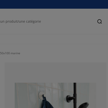
Cher
D 50x100 marine
56.1151079136
10.07194244604