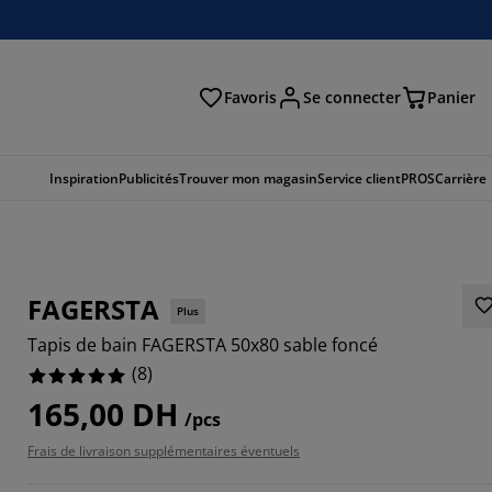
Favoris
Se connecter
Panier
cher
Inspiration
Publicités
Trouver mon magasin
Service client
PROS
Carrière
FAGERSTA
Plus
Tapis de bain FAGERSTA 50x80 sable foncé
(
8
)
165,00 DH
/pcs
Frais de livraison supplémentaires éventuels