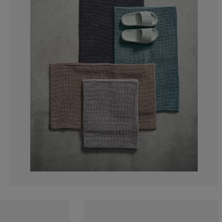
0%
0%
0%