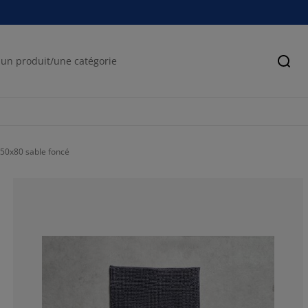
Cher
50x80 sable foncé
100%
0%