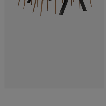
10.4477611940
4.47761194029
14.92537313432