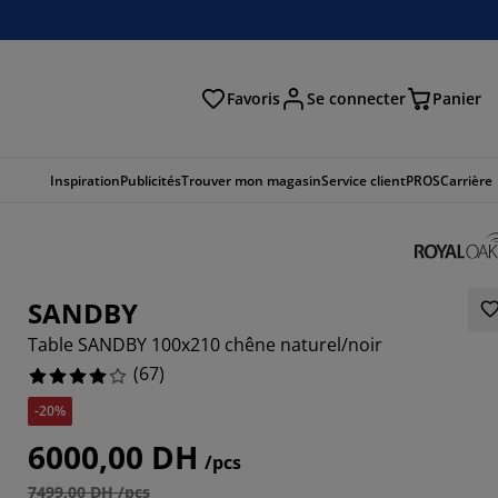
Favoris
Se connecter
Panier
cher
Inspiration
Publicités
Trouver mon magasin
Service client
PROS
Carrière
SANDBY
Table SANDBY 100x210 chêne naturel/noir
(
67
)
-20%
1343%
6000,00 DH
/pcs
2985%
7499,00 DH /pcs