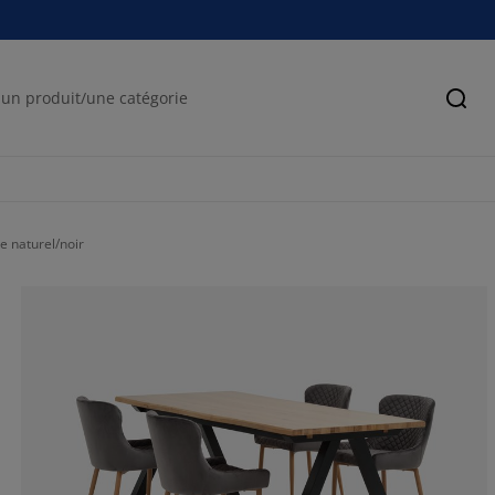
Cher
 naturel/noir
59.7014925373
10.4477611940