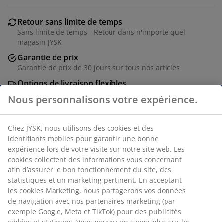
Retour sans limite de temps
Sans limite de temps - Retour dans n'importe quel
magasin JYSK
Garantie de prix
Garantie de prix de 30 jours sur tous nos articles
Options de livraison flexibles
Livraison facile et rapide
Nous personnalisons votre expérience.
Chez JYSK, nous utilisons des cookies et des
RÉFÉRENCE: 3670065
identifiants mobiles pour garantir une bonne
expérience lors de votre visite sur notre site web. Les
Instruction de montage
cookies collectent des informations vous concernant
afin d’assurer le bon fonctionnement du site, des
statistiques et un marketing pertinent. En acceptant
les cookies Marketing, nous partagerons vos données
Caractéristiques
de navigation avec nos partenaires marketing (par
exemple Google, Meta et TikTok) pour des publicités
ciblées et statiques. Vous pouvez en savoir plus sur les