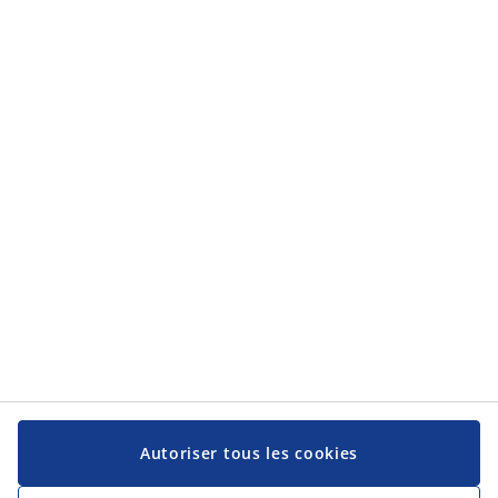
Catégories
Catégories
Service client
Service client
JYSK
JYSK
Siège social
Suivez-nous sur les réseaux sociaux
Autoriser tous les cookies