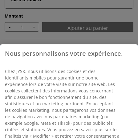
Montant
-
+
Ajouter au panier
Retour sans limite de temps
Nous personnalisons votre expérience.
Sans limite de temps - Retour dans n'importe quel
magasin JYSK
Garantie de prix
Chez JYSK, nous utilisons des cookies et des
Garantie de prix de 30 jours sur tous nos articles
identifiants mobiles pour garantir une bonne
expérience lors de votre visite sur notre site web. Les
Options de livraison flexibles
cookies collectent des informations vous concernant
Livraison facile et rapide
afin d’assurer le bon fonctionnement du site, des
statistiques et un marketing pertinent. En acceptant
les cookies Marketing, nous partagerons vos données
de navigation avec nos partenaires marketing (par
RÉFÉRENCE: 3670054
exemple Google, Meta et TikTok) pour des publicités
Instruction de montage
ciblées et statiques. Vous pouvez en savoir plus sur les
finalités via « Modifier » et retirer votre consentement à