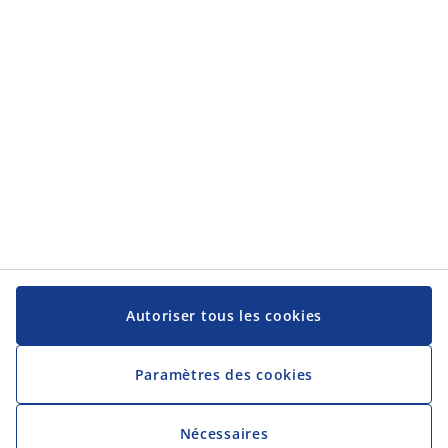
Catégories
Service client
Service client
JYSK
JYSK
Siège social
Suivez-nous sur les réseaux sociaux
Autoriser tous les cookies
Paramètres des cookies
Nécessaires