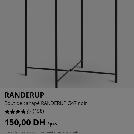
ccessoires entretien meubles
%
clairages d'extérieur
raps
ommiers avec rangement
clairage
amping
rmoires
ommiers
énage et entretien
obilier de chambre
atelas enfants
hambre enfant
uanderie
RANDERUP
Bout de canapé RANDERUP Ø47 noir
(
158
)
150,00 DH
/pcs
Frais de livraison supplémentaires éventuels