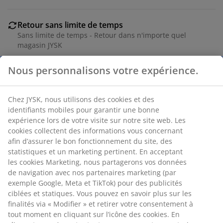
Retour sans limite de temps
Sans limite de temps - Retour dans n'importe quel
magasin JYSK
Garantie de prix
Nous personnalisons votre expérience.
Garantie de prix de 30 jours sur tous nos articles
Options de livraison flexibles
Livraison facile et rapide
Chez JYSK, nous utilisons des cookies et des
identifiants mobiles pour garantir une bonne
expérience lors de votre visite sur notre site web. Les
cookies collectent des informations vous concernant
RÉFÉRENCE: 3600628
afin d’assurer le bon fonctionnement du site, des
statistiques et un marketing pertinent. En acceptant
Instruction de montage
les cookies Marketing, nous partagerons vos données
de navigation avec nos partenaires marketing (par
exemple Google, Meta et TikTok) pour des publicités
ciblées et statiques. Vous pouvez en savoir plus sur les
Caractéristiques
finalités via « Modifier » et retirer votre consentement à
tout moment en cliquant sur l’icône des cookies. En