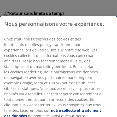
Retour sans limite de temps
Sans limite de temps - Retour dans n'importe quel
Nous personnalisons votre expérience.
magasin JYSK
Garantie de prix
Garantie de prix de 30 jours sur tous nos articles
Chez JYSK, nous utilisons des cookies et des
identifiants mobiles pour garantir une bonne
Options de livraison flexibles
expérience lors de votre visite sur notre site web. Les
Livraison facile et rapide
cookies collectent des informations vous concernant
afin d’assurer le bon fonctionnement du site, des
statistiques et un marketing pertinent. En acceptant
RÉFÉRENCE: 5095201
les cookies Marketing, nous partagerons vos données
de navigation avec nos partenaires marketing (par
exemple Google, Meta et TikTok) pour des publicités
ciblées et statiques. Vous pouvez en savoir plus sur les
Caractéristiques
finalités via « Modifier » et retirer votre consentement à
tout moment en cliquant sur l’icône des cookies. En
cliquant sur « Accepter tout », vous consentez aux trois
finalités. Lisez-en plus sur
notre collecte et traitement
Notes
des données
personnelles ainsi que sur notre