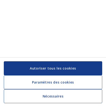
Service client
Service client
JYSK
JYSK
Siège social
Suivez-nous sur les réseaux sociaux
Autoriser tous les cookies
Paramètres des cookies
Nécessaires