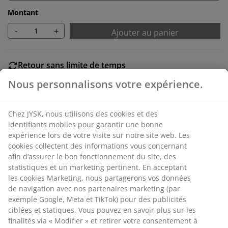
Montant
-
+
Ajouter au panier
Retour sans limite de temps
Sans limite de temps - Retour dans n'importe quel
Nous personnalisons votre expérience.
magasin JYSK
Garantie de prix
Garantie de prix de 30 jours sur tous nos articles
Chez JYSK, nous utilisons des cookies et des
identifiants mobiles pour garantir une bonne
Options de livraison flexibles
expérience lors de votre visite sur notre site web. Les
Livraison facile et rapide
cookies collectent des informations vous concernant
afin d’assurer le bon fonctionnement du site, des
statistiques et un marketing pertinent. En acceptant
les cookies Marketing, nous partagerons vos données
RÉFÉRENCE: 5530809
de navigation avec nos partenaires marketing (par
Instruction de montage
exemple Google, Meta et TikTok) pour des publicités
ciblées et statiques. Vous pouvez en savoir plus sur les
finalités via « Modifier » et retirer votre consentement à