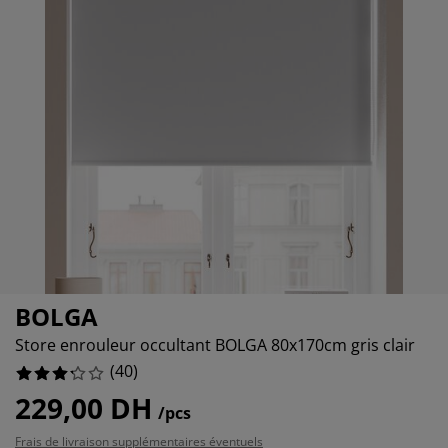
ccessoires entretien meubles
clairages d'extérieur
raps
ommiers avec rangement
clairage
amping
rmoires
ommiers
énage et entretien
obilier de chambre
atelas enfants
hambre enfant
uanderie
BOLGA
Store enrouleur occultant BOLGA 80x170cm gris clair
(
40
)
229,00 DH
/pcs
Frais de livraison supplémentaires éventuels