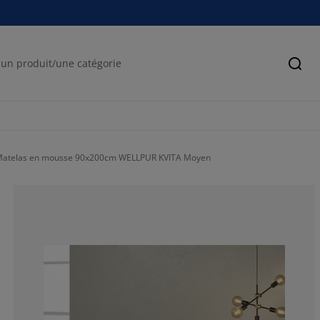
Cher
atelas en mousse 90x200cm WELLPUR KVITA Moyen
71.4285714285
14.2857142857