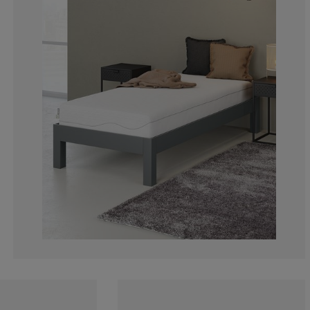
0%
14.2857142857
0%