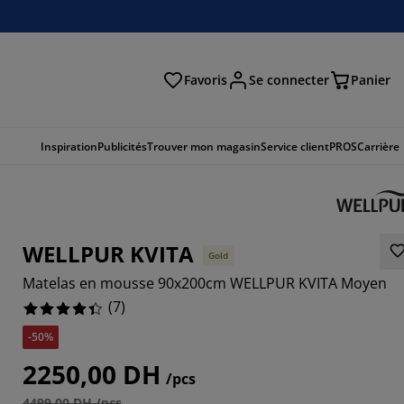
Favoris
Se connecter
Panier
cher
Inspiration
Publicités
Trouver mon magasin
Service client
PROS
Carrière
WELLPUR KVITA
Gold
Matelas en mousse 90x200cm WELLPUR KVITA Moyen
(
7
)
-50%
7143%
2250,00 DH
/pcs
14285%
4499,00 DH /pcs