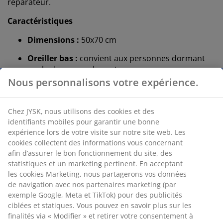
réparateur.
Caractéristiques
Dimensions :
50x70 cm
Oreiller bas :
convient aux personnes dormant
sur le dos ou sur le ventre
1 compartiment :
souple et facilement malléable
Fibres creuses siliconées en forme de spirale :
poids du garnissage 500 g
Tissu en polyester :
doux et durable
Lavage :
peut être lavé à 95 °C
OEKO-TEX® STANDARD 100 :
testé contre les
substances nocives
Oreiller bas
Si vous dormez généralement sur le dos ou sur le