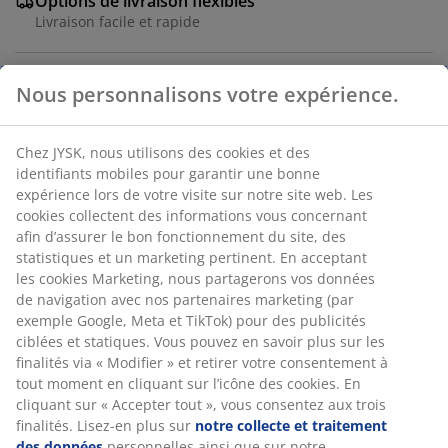
Options de livraison flexibles
Livraison facile et rapide
Nous personnalisons votre expérience.
Piédestal conçu pour surélever des plantes ou d'autres
objets décoratifs. Il présente un design minimaliste à
deux niveaux avec une structure robuste en acier. La
Chez JYSK, nous utilisons des cookies et des
couleur beige neutre et les deux surfaces offrent des
identifiants mobiles pour garantir une bonne
expérience lors de votre visite sur notre site web. Les
options de style polyvalentes. Ø30 x H60 cm
cookies collectent des informations vous concernant
afin d’assurer le bon fonctionnement du site, des
RÉFÉRENCE: 4912429
statistiques et un marketing pertinent. En acceptant
les cookies Marketing, nous partagerons vos données
Manuals and warnings
de navigation avec nos partenaires marketing (par
exemple Google, Meta et TikTok) pour des publicités
ciblées et statiques. Vous pouvez en savoir plus sur les
finalités via « Modifier » et retirer votre consentement à
Caractéristiques
tout moment en cliquant sur l’icône des cookies. En
cliquant sur « Accepter tout », vous consentez aux trois
finalités. Lisez-en plus sur
notre collecte et traitement
des données
personnelles ainsi que sur notre