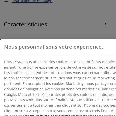
Instruction de montage
de navigation avec nos partenaires marketing (par
exemple Google, Meta et TikTok) pour des publicités
ciblées et statiques. Vous pouvez en savoir plus sur les
finalités via « Modifier » et retirer votre consentement à
Caractéristiques
tout moment en cliquant sur l’icône des cookies. En
cliquant sur « Accepter tout », vous consentez aux trois
finalités. Lisez-en plus sur
notre collecte et traitement
des données
personnelles ainsi que sur notre
Notes
politique de cookies
.
(
934
)
Livraison