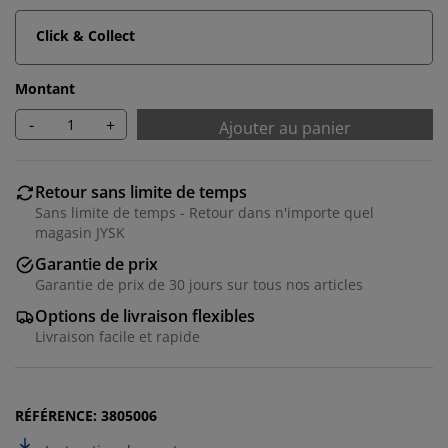
Click & Collect
Montant
-
+
Ajouter au panier
Retour sans limite de temps
Sans limite de temps - Retour dans n'importe quel
magasin JYSK
Nous personnalisons votre expérience.
Garantie de prix
Garantie de prix de 30 jours sur tous nos articles
Chez JYSK, nous utilisons des cookies et des
Options de livraison flexibles
identifiants mobiles pour garantir une bonne
Livraison facile et rapide
expérience lors de votre visite sur notre site web. Les
cookies collectent des informations vous concernant
afin d’assurer le bon fonctionnement du site, des
statistiques et un marketing pertinent. En acceptant
RÉFÉRENCE: 3805006
les cookies Marketing, nous partagerons vos données