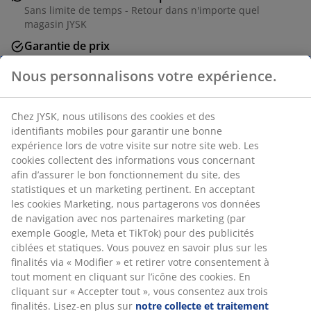
Sans limite de temps - Retour dans n'importe quel
magasin JYSK
Garantie de prix
Garantie de prix de 30 jours sur tous nos articles
Nous personnalisons votre expérience.
Options de livraison flexibles
Livraison facile et rapide
Chez JYSK, nous utilisons des cookies et des
identifiants mobiles pour garantir une bonne
expérience lors de votre visite sur notre site web. Les
RÉFÉRENCE: 7200639
cookies collectent des informations vous concernant
afin d’assurer le bon fonctionnement du site, des
Instruction de montage
statistiques et un marketing pertinent. En acceptant
les cookies Marketing, nous partagerons vos données
de navigation avec nos partenaires marketing (par
exemple Google, Meta et TikTok) pour des publicités
Caractéristiques
ciblées et statiques. Vous pouvez en savoir plus sur les
finalités via « Modifier » et retirer votre consentement à
tout moment en cliquant sur l’icône des cookies. En
cliquant sur « Accepter tout », vous consentez aux trois
Notes
finalités. Lisez-en plus sur
notre collecte et traitement