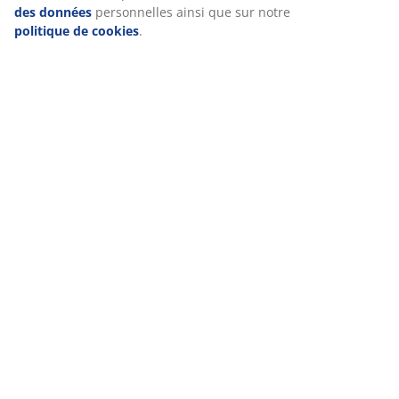
(
22
)
des données
personnelles ainsi que sur notre
politique de cookies
.
À propos de la marque
Livraison