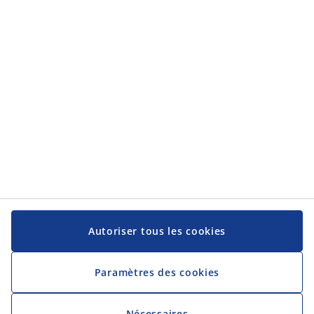
Catégories
Service client
Service client
JYSK
JYSK
Siège social
Suivez-nous sur les réseaux sociaux