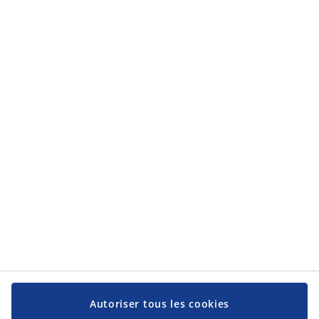
Catégories
Catégories
Service client
Service client
JYSK
JYSK
Siège social
Suivez-nous sur les réseaux sociaux