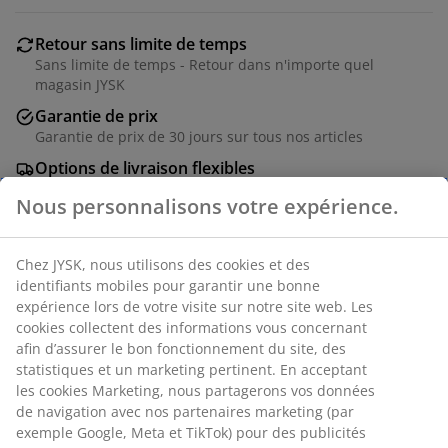
Retour sans limite de temps
Sans limite de temps - Retour dans n'importe quel
magasin JYSK
Garantie de prix
Garantie de prix de 30 jours sur tous nos articles
Options de livraison flexibles
Livraison facile et rapide
Nous personnalisons votre expérience.
RÉFÉRENCE: 3650008
Chez JYSK, nous utilisons des cookies et des identifiants
Instruction de montage
mobiles pour garantir une bonne expérience lors de
votre visite sur notre site web. Les cookies collectent
des informations vous concernant afin d’assurer le bon
fonctionnement du site, des statistiques et un
Caractéristiques
marketing pertinent. En acceptant les cookies
Marketing, nous partagerons vos données de navigation
avec nos partenaires marketing (par exemple Google,