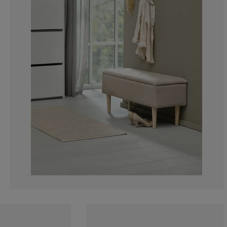
1.923076923076
1.442307692307
0.480769230769