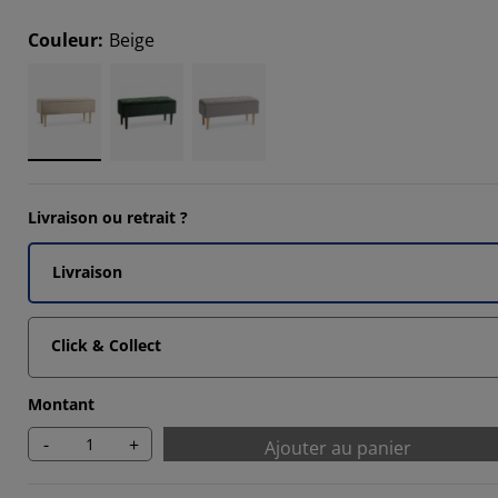
9231%
Couleur
:
Beige
6923%
2308%
Livraison ou retrait ?
Livraison
Click & Collect
Montant
-
+
Ajouter au panier