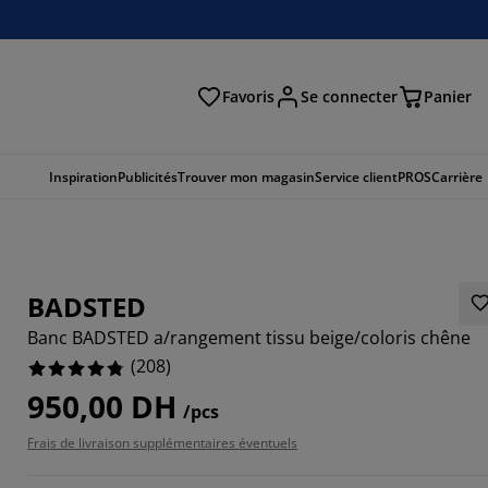
Favoris
Se connecter
Panier
cher
Inspiration
Publicités
Trouver mon magasin
Service client
PROS
Carrière
BADSTED
Banc BADSTED a/rangement tissu beige/coloris chêne
(
208
)
950,00 DH
/pcs
Frais de livraison supplémentaires éventuels
153%