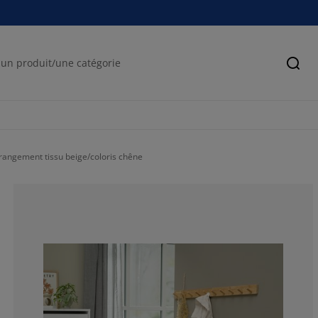
Cher
angement tissu beige/coloris chêne
87.5%
8.653846153846