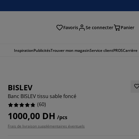
Favoris
Se connecter
Panier
cher
Inspiration
Publicités
Trouver mon magasin
Service client
PROS
Carrière
BISLEV
Banc BISLEV tissu sable foncé
(
60
)
1000,00 DH
/pcs
Frais de livraison supplémentaires éventuels