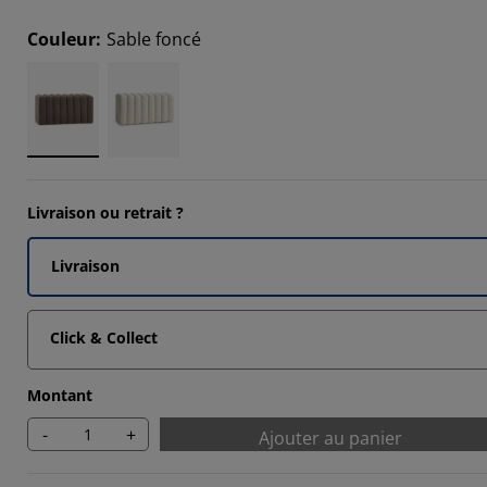
Couleur
:
Sable foncé
3335%
6667%
Livraison ou retrait ?
Livraison
Click & Collect
Montant
-
+
Ajouter au panier