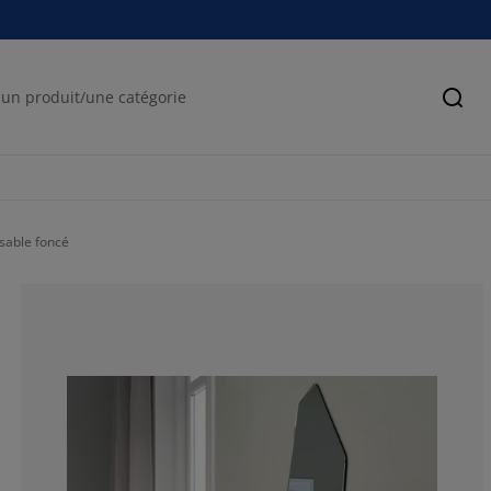
Cher
 sable foncé
90%
5%