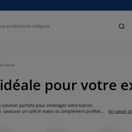
Cher
de bistrot
 idéale pour votre e
ne solution parfaite pour aménager votre balcon,
e, savourer un café le matin ou simplement profiter
En savoir p
 leur design compact et polyvalent, nos tables de
ent une touche conviviale à votre environnement.