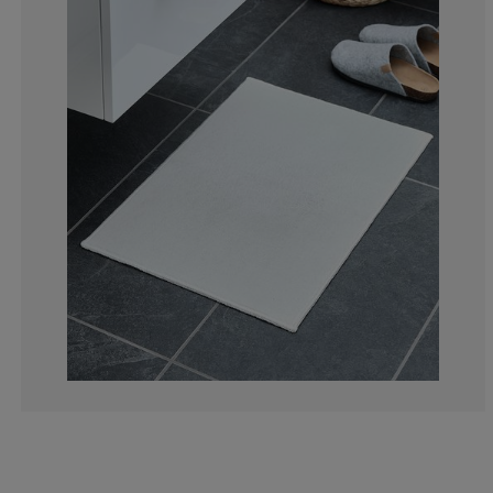
4.76190476190
0%
9.52380952380