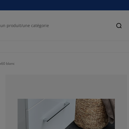
Cher
x60 blanc
71.4285714285
14.28571428571