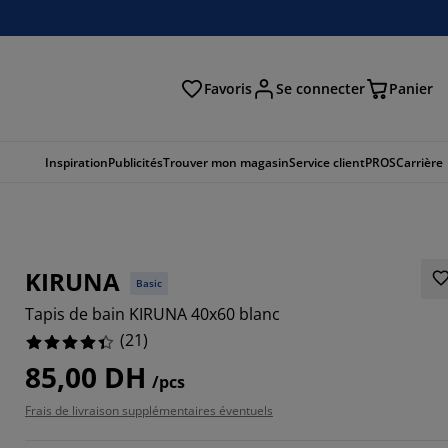
Favoris
Se connecter
Panier
cher
Inspiration
Publicités
Trouver mon magasin
Service client
PROS
Carrière
KIRUNA
Basic
Tapis de bain KIRUNA 40x60 blanc
(
21
)
85,00 DH
/pcs
7143%
Frais de livraison supplémentaires éventuels
4285%