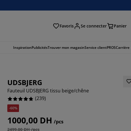
Favoris
Se connecter
Panier
cher
Inspiration
Publicités
Trouver mon magasin
Service client
PROS
Carrière
UDSBJERG
Fauteuil UDSBJERG tissu beige/chêne
(
239
)
-60%
888%
1000,00 DH
/pcs
087%
2499,00 DH /pcs