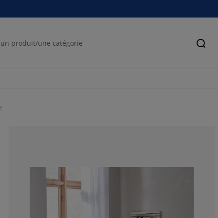
Cher
e
87.02928870292
8.786610878661