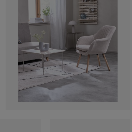
0.836820083682
2.092050209205
1.255230125523