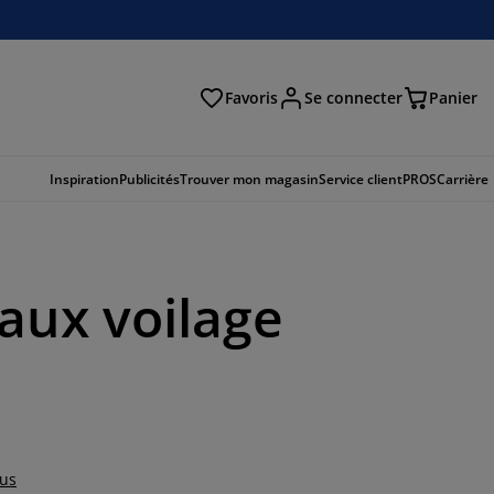
Favoris
Se connecter
Panier
cher
Inspiration
Publicités
Trouver mon magasin
Service client
PROS
Carrière
eaux voilage
lus