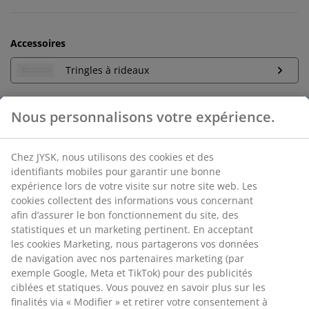
Accessoires
Tringles à rideaux
Nous personnalisons votre expérience.
Retour sans limite de temps
Sans limite de temps - Retour dans n'importe quel
Chez JYSK, nous utilisons des cookies et des
magasin JYSK
identifiants mobiles pour garantir une bonne
Garantie de prix
expérience lors de votre visite sur notre site web. Les
Garantie de prix de 30 jours sur tous nos articles
cookies collectent des informations vous concernant
afin d’assurer le bon fonctionnement du site, des
Options de livraison flexibles
statistiques et un marketing pertinent. En acceptant
Livraison facile et rapide
les cookies Marketing, nous partagerons vos données
de navigation avec nos partenaires marketing (par
exemple Google, Meta et TikTok) pour des publicités
ciblées et statiques. Vous pouvez en savoir plus sur les
RÉFÉRENCE: 5095801
finalités via « Modifier » et retirer votre consentement à