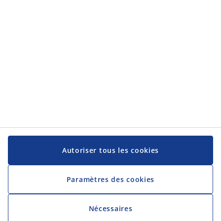
Catégories
Service client
Service client
JYSK
JYSK
Siège social
Suivez-nous sur les réseaux sociaux
Autoriser tous les cookies
Paramètres des cookies
Nécessaires