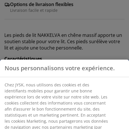
Options de livraison flexibles
Livraison facile et rapide
Les pieds de lit
NAKKELVA
en chêne massif apporte un
soutien stable pour votre lit. Ces pieds surélève votre
lit et ajoute une touche personnelle.
Caractéristiques
Nous personnalisons votre expérience.
Dimension:
H20 cm
Lot:
4 pièces
Chez JYSK, nous utilisons des cookies et des
Chêne massif:
Stable et durable
identifiants mobiles pour garantir une bonne
expérience lors de votre visite sur notre site web. Les
®
FSC
100%:
Le bois et les matériaux dérivés du
cookies collectent des informations vous concernant
bois utilisés dans ce produit proviennent de
afin d’assurer le bon fonctionnement du site, des
forêts gérées de manière responsable et
statistiques et un marketing pertinent. En acceptant
certifiées FSC®.
les cookies Marketing, nous partagerons vos données
de navigation avec nos partenaires marketing (par