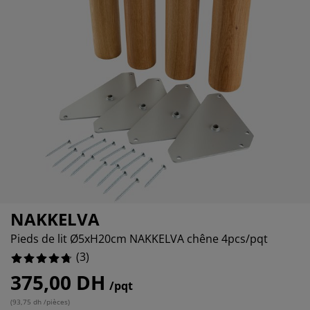
ccessoires entretien meubles
%
clairages d'extérieur
raps
ommiers avec rangement
clairage
amping
rmoires
ommiers
énage et entretien
obilier de chambre
atelas enfants
hambre enfant
uanderie
NAKKELVA
Pieds de lit Ø5xH20cm NAKKELVA chêne 4pcs/pqt
(
3
)
375,00 DH
/pqt
(
93,75 dh /pièces
)