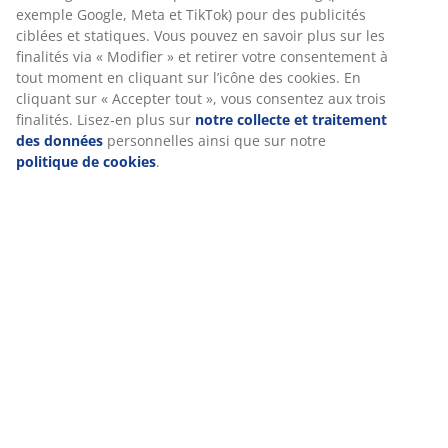
Chêne massif
exemple Google, Meta et TikTok) pour des publicités
Fabriqués à partir de chêne massif, ces pieds
ciblées et statiques. Vous pouvez en savoir plus sur les
apportent un soutien stable et un look naturel à votre
finalités via « Modifier » et retirer votre consentement à
lit.
tout moment en cliquant sur l’icône des cookies. En
cliquant sur « Accepter tout », vous consentez aux trois
®
FSC
100%
finalités. Lisez-en plus sur
notre collecte et traitement
®
Le label FSC
100% indique que tout le bois et les
des données
personnelles ainsi que sur notre
matériaux dérivés du bois contenus dans ce produit
politique de cookies
.
proviennent de forêts gérées de manière responsable
et certifiées FSC®.
RÉFÉRENCE: 3553001
Instruction de montage
Caractéristiques