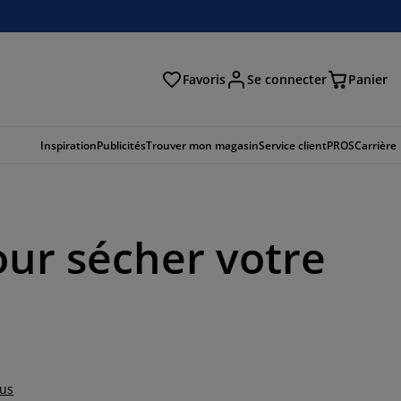
Favoris
Se connecter
Panier
cher
Inspiration
Publicités
Trouver mon magasin
Service client
PROS
Carrière
our sécher votre
lus