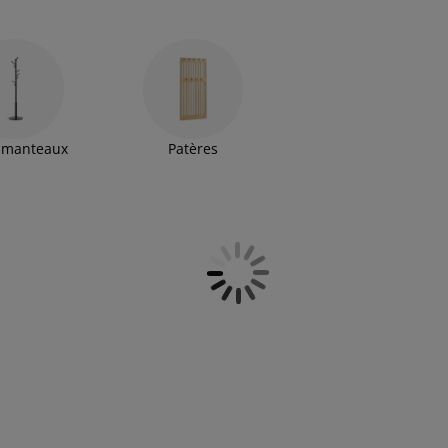
ilité. Avec des options variées, JYSK offre des
-manteaux
Patères