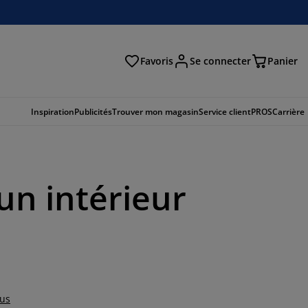
Favoris
Se connecter
Panier
cher
Inspiration
Publicités
Trouver mon magasin
Service client
PROS
Carrière
un intérieur
lus