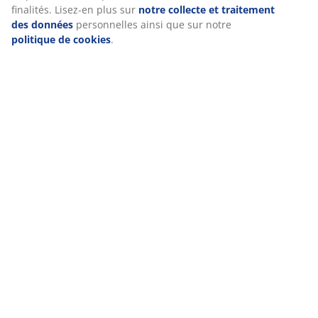
finalités. Lisez-en plus sur
notre collecte et traitement
des données
personnelles ainsi que sur notre
politique de cookies
.
Le bougeoir sculptural VIGNIR est un élément de
design à lui tout seul. Avec ses formes arrondies,
VIGNIR apporte une touche ludique à la pièce et
donnera du charme à n'importe quel rebord de
fenêtre.