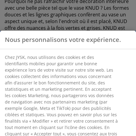
Pourquoi ne pas rafraîchir votre décoration intérieure
avec une belle pièce tel que le vase KNUD ? Les formes
douces et les lignes graphiques confèrent au vase un
aspect unique et, selon l'endroit où il est placé, KNUD
offre des nuances à la fois vertes et grises. KNUD est
un atout déco qui attirera l'attention dans n'importe
Nous personnalisons votre expérience.
quelle pièce.
Chez JYSK, nous utilisons des cookies et des
identifiants mobiles pour garantir une bonne
expérience lors de votre visite sur notre site web. Les
cookies collectent des informations vous concernant
afin d’assurer le bon fonctionnement du site, des
statistiques et un marketing pertinent. En acceptant
les cookies Marketing, nous partagerons vos données
de navigation avec nos partenaires marketing (par
exemple Google, Meta et TikTok) pour des publicités
ciblées et statiques. Vous pouvez en savoir plus sur les
finalités via « Modifier » et retirer votre consentement à
tout moment en cliquant sur l’icône des cookies. En
cliquant sur « Accepter tout », vous consentez aux trois