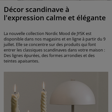
ccessoires entretien meubles
clairages d'extérieur
raps
ommiers avec rangement
clairage
Décor scandinave à
amping
rmoires
ommiers
énage et entretien
l'expression calme et élégante
obilier de chambre
atelas enfants
hambre enfant
La nouvelle collection Nordic Mood de JYSK est
uanderie
disponible dans nos magasins et en ligne à partir du 9
juillet. Elle se concentre sur des produits qui font
entrer les classiques scandinaves dans votre maison :
Des lignes épurées, des formes arrondies et des
teintes apaisantes.