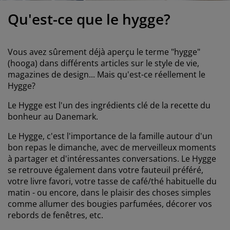
ccessoires entretien meubles
clairages d'extérieur
raps
ommiers avec rangement
clairage
Qu'est-ce que le hygge?
amping
rmoires
ommiers
énage et entretien
Vous avez sûrement déjà aperçu le terme "hygge"
obilier de chambre
atelas enfants
hambre enfant
(hooga) dans différents articles sur le style de vie,
magazines de design... Mais qu'est-ce réellement le
uanderie
Hygge?
Le Hygge est l'un des ingrédients clé de la recette du
bonheur au Danemark.
Le Hygge, c'est l'importance de la famille autour d'un
bon repas le dimanche, avec de merveilleux moments
à partager et d'intéressantes conversations. Le Hygge
se retrouve également dans votre fauteuil préféré,
votre livre favori, votre tasse de café/thé habituelle du
matin - ou encore, dans le plaisir des choses simples
comme allumer des bougies parfumées, décorer vos
rebords de fenêtres, etc.