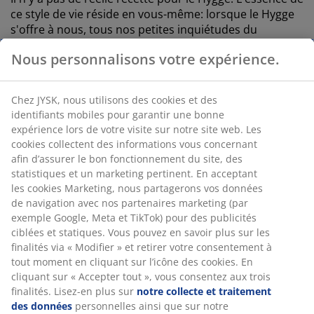
ce style de vie réside en vous-même: lorsque le Hygge
s'offre à nous, tous nos petites inquiétudes du
quotidien s'estompent. Cependant, voici tout de même
Nous personnalisons votre expérience.
les ingrédients essentiels à la recette d'une
atmosphère Hygge:
Chez JYSK, nous utilisons des cookies et des
- Votre boisson et votre repas préféré
identifiants mobiles pour garantir une bonne
- Une atmosphère plaisante
expérience lors de votre visite sur notre site web. Les
- Un peu de zen-attitude
cookies collectent des informations vous concernant
- Vos hobbies et passe-temps favoris
afin d’assurer le bon fonctionnement du site, des
- Votre famille et vos amis
statistiques et un marketing pertinent. En acceptant
- Le tout avec quelques accessoires de maison cosy et
les cookies Marketing, nous partagerons vos données
confortables
de navigation avec nos partenaires marketing (par
exemple Google, Meta et TikTok) pour des publicités
ciblées et statiques. Vous pouvez en savoir plus sur les
Le Hygge en France et chez JYSK
finalités via « Modifier » et retirer votre consentement à
tout moment en cliquant sur l’icône des cookies. En
Le concept du style de vie Hygge dépasse les
cliquant sur « Accepter tout », vous consentez aux trois
frontières, et s'offre également à nous en France.
finalités. Lisez-en plus sur
notre collecte et traitement
des données
personnelles ainsi que sur notre
Chez JYSK, nos origines scandinaves se reflètent dans