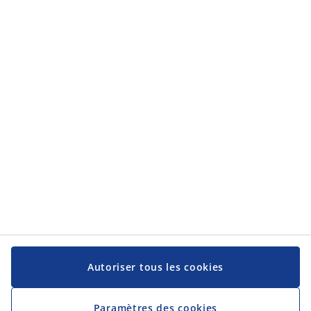
Catégories
Catégories
Service client
Service client
JYSK
JYSK
Siège social
Suivez-nous sur les réseaux sociaux
Autoriser tous les cookies
Paramètres des cookies