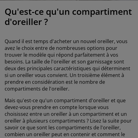
ccessoires entretien meubles
clairages d'extérieur
raps
ommiers avec rangement
clairage
Qu'est-ce qu'un compartiment
amping
rmoires
ommiers
énage et entretien
d'oreiller ?
obilier de chambre
atelas enfants
hambre enfant
Quand il est temps
d'acheter un nouvel oreiller, vous
uanderie
avez le choix entre de nombreuses options pour
trouver le modèle qui répond parfaitement à vos
besoins. La taille de l'oreiller et son garnissage sont
deux des principales caractéristiques qui déterminent
si un oreiller vous convient. Un troisième élément à
prendre
en considération
est le nombre de
compartiments de l'oreiller.
Mais qu'est-ce qu'un compartiment d'oreiller et que
devez-vous prendre en compte lorsque vous
choisissez entre un oreiller à un compartiment et un
oreiller à plusieurs compartiments ? Lisez la suite pour
savoir ce que sont les compartiments de l'oreiller,
combien un oreiller peut en contenir et comment le