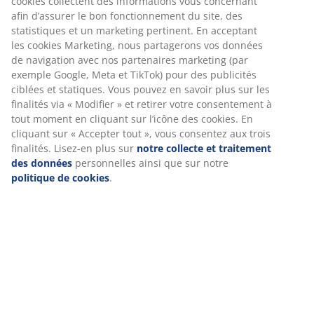
cookies collectent des informations vous concernant
noyau de l'oreiller
contient les matériaux les plus
afin d’assurer le bon fonctionnement du site, des
fermes, tandis que les compartiments extérieurs
statistiques et un marketing pertinent. En acceptant
contiennent des types de rembourrage plus souples.
les cookies Marketing, nous partagerons vos données
La combinaison de différents niveaux de fermeté
de navigation avec nos partenaires marketing (par
permet à l'oreiller de conserver sa forme et d'offrir un
exemple Google, Meta et TikTok) pour des publicités
ciblées et statiques. Vous pouvez en savoir plus sur les
soutien ergonomique correct, tout en étant doux et
finalités via « Modifier » et retirer votre consentement à
confortable. Les compartiments de l'oreiller ont donc
tout moment en cliquant sur l’icône des cookies. En
un impact significatif sur
le soutien et la fermeté de
cliquant sur « Accepter tout », vous consentez aux trois
l'oreiller
.
finalités. Lisez-en plus sur
notre collecte et traitement
des données
personnelles ainsi que sur notre
Quelle est l'incidence du nombre de
politique de cookies
.
compartiments sur le prix?
Un oreiller à plusieurs compartiments peut être plus
cher qu'un oreiller à un seul compartiment. Mais ce
n'est qu'une règle générale et il y a toujours des
exceptions. Un oreiller à trois ou quatre
compartiments nécessite davantage de coutures et un
processus de production plus complexe, ce qui peut