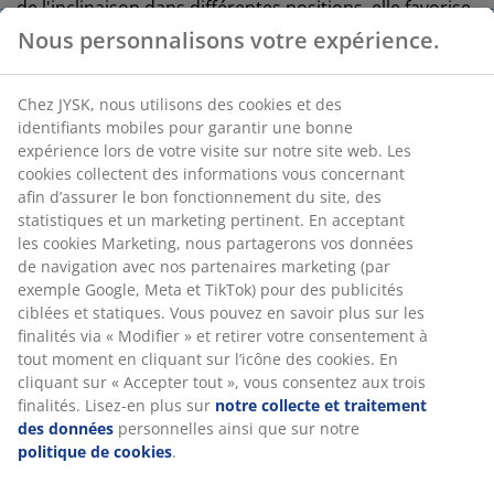
de l'inclinaison dans différentes positions, elle favorise
une bonne posture pour un confort optimal pendant
des heures. La chaise est revêtue de similicuir noir.
Dimensions : l68 x H115-125 x P77 cm.
Caractéristiques
Mécanisme d'inclinaison en continu : S'adapte
aux mouvements de votre corps.
Verrouillage de l'inclinaison en position verticale :
Maintient une posture stable.
Hauteur réglable : Ajustez la chaise à votre taille
et à votre posture.
Roulettes de sécurité : Se bloquent
automatiquement lorsque la chaise n'est pas
utilisée
Similicuir : Résistant aux taches et facile à
nettoyer.